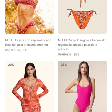
MEFUI Fascia con slip americano
MEFUI Curvy Triangolo alto con slip
fisso fantasia artesania crochet
regolabile fantasia passiflora
arancio
Prezzo regolare
Prezzo scontato
85,00 €
55,25 €
Prezzo regolare
Prezzo scontato
79,00 €
51,35 €
-20%
-35%