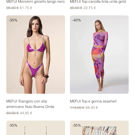
MEFUI Monokini gioiello tango nero
MEFUI Top canotta tinta unita gold
Prezzo regolare
Prezzo scontato
Prezzo regolare
Prezzo scontato
95,00 €
61,75 €
35,00 €
22,75 €
-35%
-40%
MEFUI Triangolo con slip
MEFUI Top e gonna seashell
americano fisso Buena Onda
Prezzo regolare
Prezzo scontato
114,00 €
68,40 €
Prezzo regolare
Prezzo scontato
69,00 €
44,85 €
-35%
-35%