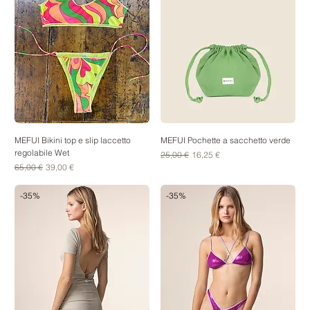
MEFUI Bikini top e slip laccetto
MEFUI Pochette a sacchetto verde
regolabile Wet
Prezzo regolare
Prezzo scontato
25,00 €
16,25 €
Prezzo regolare
Prezzo scontato
65,00 €
39,00 €
-35%
-35%