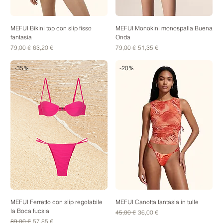
MEFUI Bikini top con slip fisso
MEFUI Monokini monospalla Buena
fantasia
Onda
Prezzo regolare
Prezzo scontato
Prezzo regolare
Prezzo scontato
79,00 €
63,20 €
79,00 €
51,35 €
-35%
-20%
MEFUI Ferretto con slip regolabile
MEFUI Canotta fantasia in tulle
la Boca fucsia
Prezzo regolare
Prezzo scontato
45,00 €
36,00 €
Prezzo regolare
Prezzo scontato
89,00 €
57,85 €