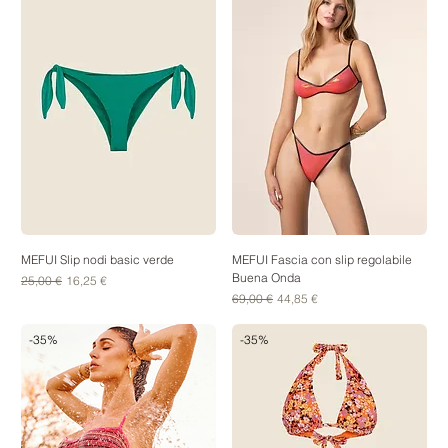
MEFUI Slip nodi basic verde
MEFUI Fascia con slip regolabile
Buena Onda
Prezzo regolare
Prezzo scontato
25,00 €
16,25 €
Prezzo regolare
Prezzo scontato
69,00 €
44,85 €
-35%
-35%