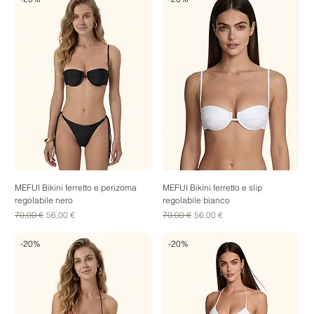
MEFUI Bikini ferretto e perizoma
MEFUI Bikini ferretto e slip
regolabile nero
regolabile bianco
Prezzo regolare
Prezzo scontato
Prezzo regolare
Prezzo scontato
70,00 €
56,00 €
70,00 €
56,00 €
-20%
-20%