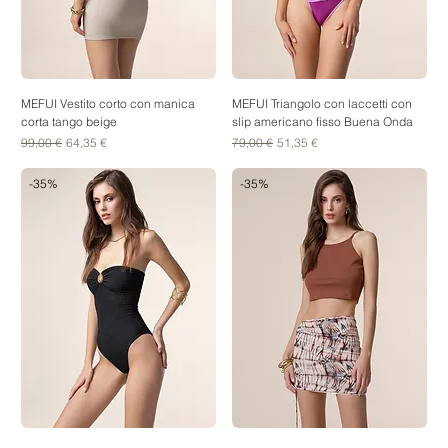
MEFUI Vestito corto con manica
MEFUI Triangolo con laccetti con
corta tango beige
slip americano fisso Buena Onda
Prezzo regolare
Prezzo scontato
Prezzo regolare
Prezzo scontato
99,00 €
64,35 €
79,00 €
51,35 €
-35%
-35%