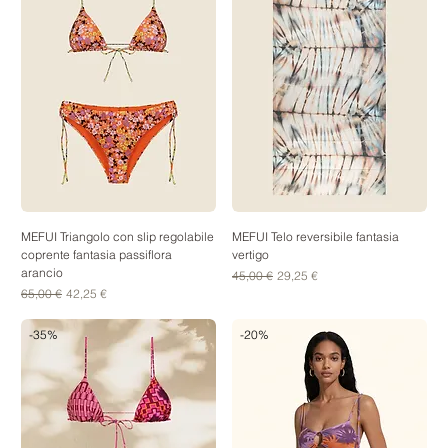
MEFUI Triangolo con slip regolabile
MEFUI Telo reversibile fantasia
coprente fantasia passiflora
vertigo
arancio
Prezzo regolare
Prezzo scontato
45,00 €
29,25 €
Prezzo regolare
Prezzo scontato
65,00 €
42,25 €
-35%
-20%