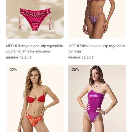
MEFUI Triangolo con slip regolabile
MEFUI Bikini top con slip regolabile
coprente fantasia artesania
fantasia
Prezzo regolare
Prezzo scontato
Prezzo regolare
Prezzo scontato
65,00 €
42,25 €
79,00 €
63,20 €
-20%
-35%