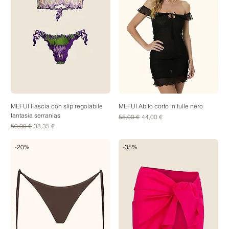
MEFUI Fascia con slip regolabile
MEFUI Abito corto in tulle nero
fantasia serranias
Prezzo regolare
Prezzo scontato
55,00 €
44,00 €
Prezzo regolare
Prezzo scontato
59,00 €
38,35 €
-20%
-35%