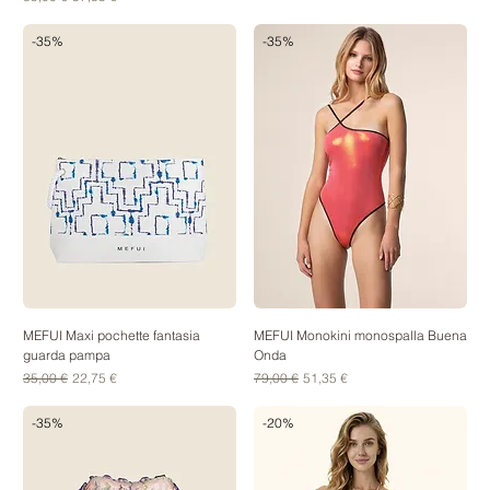
-35%
-35%
MEFUI Maxi pochette fantasia
MEFUI Monokini monospalla Buena
guarda pampa
Onda
Prezzo regolare
Prezzo scontato
Prezzo regolare
Prezzo scontato
35,00 €
22,75 €
79,00 €
51,35 €
-35%
-20%