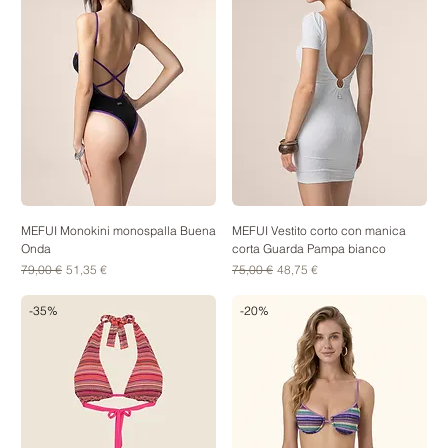
MEFUI Monokini monospalla Buena
MEFUI Vestito corto con manica
Onda
corta Guarda Pampa bianco
Prezzo regolare
Prezzo scontato
Prezzo regolare
Prezzo scontato
79,00 €
51,35 €
75,00 €
48,75 €
-35%
-20%