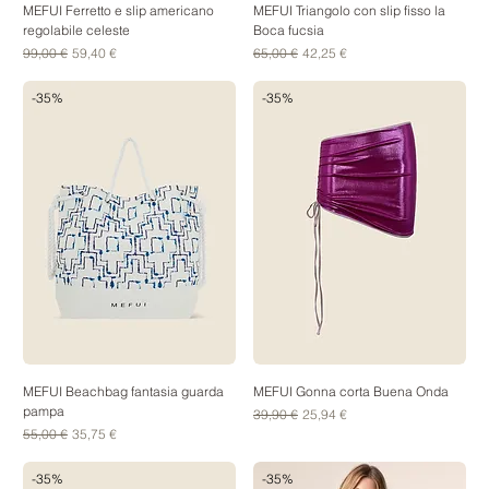
MEFUI Ferretto e slip americano
MEFUI Triangolo con slip fisso la
regolabile celeste
Boca fucsia
Prezzo regolare
Prezzo scontato
Prezzo regolare
Prezzo scontato
99,00 €
59,40 €
65,00 €
42,25 €
-35%
-35%
MEFUI Beachbag fantasia guarda
MEFUI Gonna corta Buena Onda
pampa
Prezzo regolare
Prezzo scontato
39,90 €
25,94 €
Prezzo regolare
Prezzo scontato
55,00 €
35,75 €
-35%
-35%