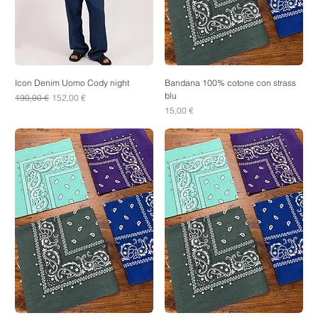
Icon Denim Uomo Cody night
Bandana 100% cotone con strass
blu
Prezzo regolare
Prezzo scontato
190,00 €
152,00 €
Prezzo
15,00 €