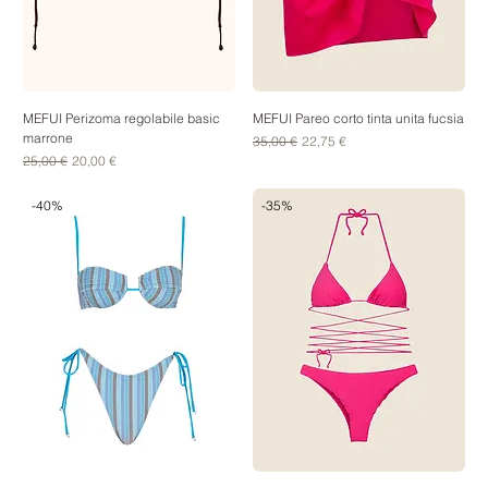
MEFUI Perizoma regolabile basic
MEFUI Pareo corto tinta unita fucsia
marrone
Prezzo regolare
Prezzo scontato
35,00 €
22,75 €
Prezzo regolare
Prezzo scontato
25,00 €
20,00 €
-40%
-35%