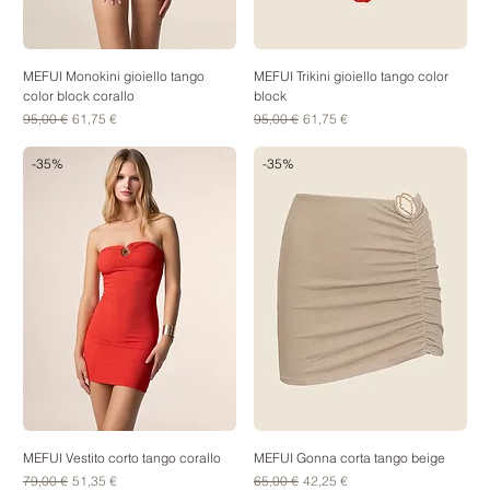
MEFUI Monokini gioiello tango
MEFUI Trikini gioiello tango color
color block corallo
block
Prezzo regolare
Prezzo scontato
Prezzo regolare
Prezzo scontato
95,00 €
61,75 €
95,00 €
61,75 €
-35%
-35%
MEFUI Vestito corto tango corallo
MEFUI Gonna corta tango beige
Prezzo regolare
Prezzo scontato
Prezzo regolare
Prezzo scontato
79,00 €
51,35 €
65,00 €
42,25 €