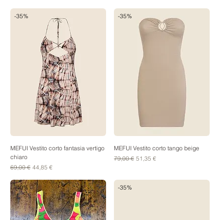
-35%
-35%
MEFUI Vestito corto fantasia vertigo
MEFUI Vestito corto tango beige
chiaro
Prezzo regolare
Prezzo scontato
79,00 €
51,35 €
Prezzo regolare
Prezzo scontato
69,00 €
44,85 €
-40%
-35%