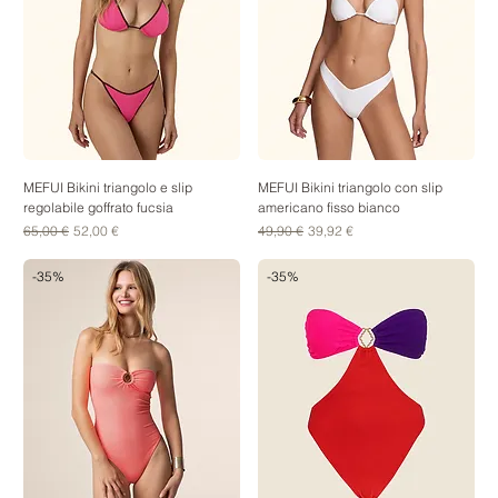
MEFUI Bikini triangolo e slip
MEFUI Bikini triangolo con slip
regolabile goffrato fucsia
americano fisso bianco
Prezzo regolare
Prezzo scontato
Prezzo regolare
Prezzo scontato
65,00 €
52,00 €
49,90 €
39,92 €
-35%
-35%