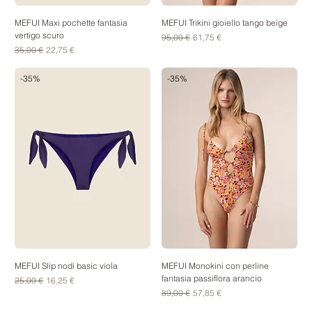
MEFUI Maxi pochette fantasia
MEFUI Trikini gioiello tango beige
vertigo scuro
Prezzo regolare
Prezzo scontato
95,00 €
61,75 €
Prezzo regolare
Prezzo scontato
35,00 €
22,75 €
-35%
-35%
MEFUI Slip nodi basic viola
MEFUI Monokini con perline
fantasia passiflora arancio
Prezzo regolare
Prezzo scontato
25,00 €
16,25 €
Prezzo regolare
Prezzo scontato
89,00 €
57,85 €