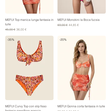
MEFUI Top manica lunga fantasia in
MEFUI Monokini la Boca fucsia
tulle
Prezzo regolare
Prezzo scontato
69,00 €
44,85 €
Prezzo regolare
Prezzo scontato
45,00 €
36,00 €
-35%
-20%
MEFUI Curvy Top con slip fisso
MEFUI Gonna corta fantasia in tulle
fantasia passiflora arancio