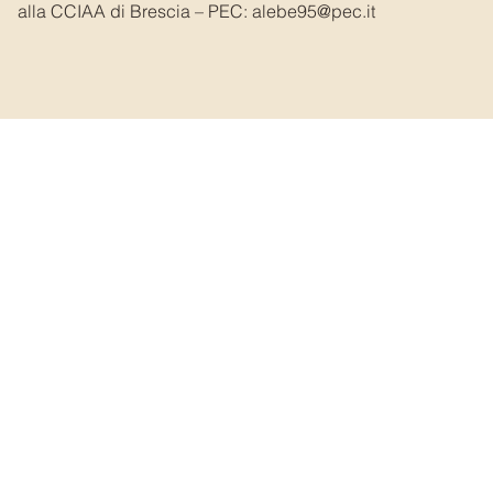
alla CCIAA di Brescia – PEC:
alebe95@pec.it