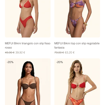
MEFUI Bikini triangolo con slip fisso
MEFUI Bikini top con slip regolabile
rosso
fantasia
Prezzo regolare
Prezzo scontato
Prezzo regolare
Prezzo scontato
49,90 €
39,92 €
79,00 €
63,20 €
-20%
-20%