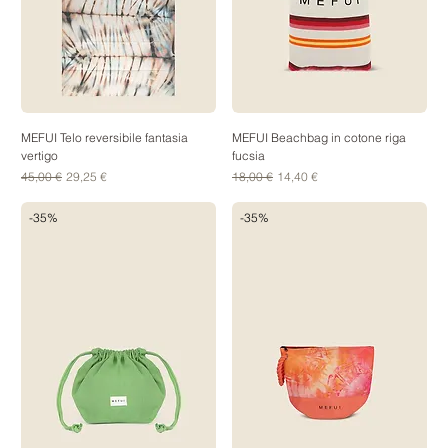
MEFUI Telo reversibile fantasia
MEFUI Beachbag in cotone riga
vertigo
fucsia
Prezzo regolare
Prezzo scontato
Prezzo regolare
Prezzo scontato
45,00 €
29,25 €
18,00 €
14,40 €
-35%
-35%