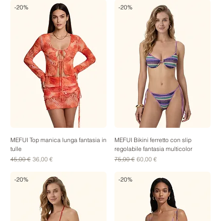
-20%
-20%
MEFUI Top manica lunga fantasia in
MEFUI Bikini ferretto con slip
tulle
regolabile fantasia multicolor
Prezzo regolare
Prezzo scontato
Prezzo regolare
Prezzo scontato
45,00 €
36,00 €
75,00 €
60,00 €
-20%
-20%