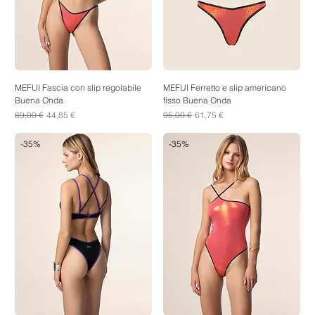
MEFUI Fascia con slip regolabile
MEFUI Ferretto e slip americano
Buena Onda
fisso Buena Onda
Prezzo regolare
Prezzo scontato
Prezzo regolare
Prezzo scontato
69,00 €
44,85 €
95,00 €
61,75 €
-35%
-35%