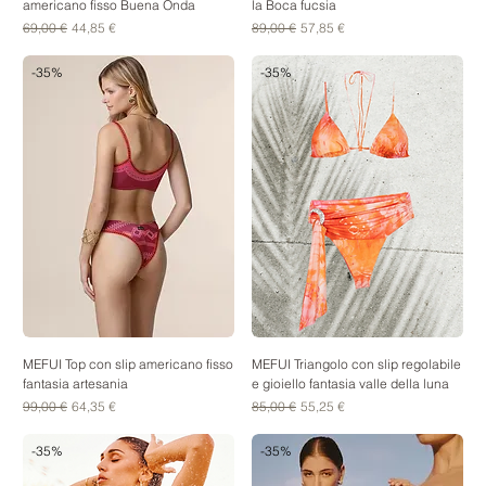
americano fisso Buena Onda
la Boca fucsia
Prezzo regolare
Prezzo scontato
Prezzo regolare
Prezzo scontato
69,00 €
44,85 €
89,00 €
57,85 €
-35%
-35%
MEFUI Top con slip americano fisso
MEFUI Triangolo con slip regolabile
fantasia artesania
e gioiello fantasia valle della luna
Prezzo regolare
Prezzo scontato
Prezzo regolare
Prezzo scontato
99,00 €
64,35 €
85,00 €
55,25 €
-35%
-35%