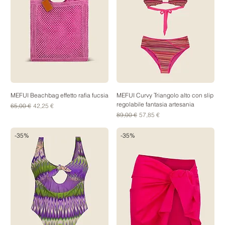
MEFUI Beachbag effetto rafia fucsia
MEFUI Curvy Triangolo alto con slip
regolabile fantasia artesania
Prezzo regolare
Prezzo scontato
65,00 €
42,25 €
Prezzo regolare
Prezzo scontato
89,00 €
57,85 €
-35%
-35%