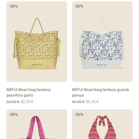
-35%
-35%
MEFUI Beachbag fantasia
MEFUI Beachbag fantasia guarda
passiflora giallo
pampa
Prezzo regolare
Prezzo scontato
Prezzo regolare
Prezzo scontato
55,00 €
35,75 €
55,00 €
35,75 €
-35%
-35%