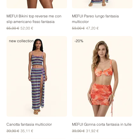
MEFUI Bikini top reverse me con
MEFUI Pareo lungo fantasia
slip americano fisso fantasia
multicolor
Prezzo regolare
Prezzo scontato
Prezzo regolare
Prezzo scontato
65,00 €
52,00 €
59,00 €
47,20 €
new collection
-20%
Canotta fantasia multicolor
MEFUI Gonna corta fantasia in tulle
Prezzo regolare
Prezzo scontato
Prezzo regolare
Prezzo scontato
39,90 €
35,11 €
39,90 €
31,92 €