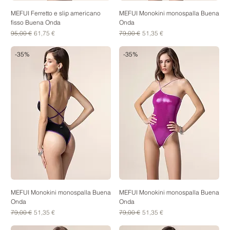
MEFUI Ferretto e slip americano
MEFUI Monokini monospalla Buena
fisso Buena Onda
Onda
Prezzo regolare
Prezzo scontato
Prezzo regolare
Prezzo scontato
95,00 €
61,75 €
79,00 €
51,35 €
-35%
-35%
MEFUI Monokini monospalla Buena
MEFUI Monokini monospalla Buena
Onda
Onda
Prezzo regolare
Prezzo scontato
Prezzo regolare
Prezzo scontato
79,00 €
51,35 €
79,00 €
51,35 €