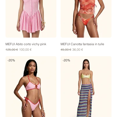
MEFUI Abito corto vichy pink
MEFUI Canotta fantasia in tulle
Prezzo regolare
Prezzo scontato
Prezzo regolare
Prezzo scontato
125,00 €
100,00 €
45,00 €
36,00 €
-20%
-20%