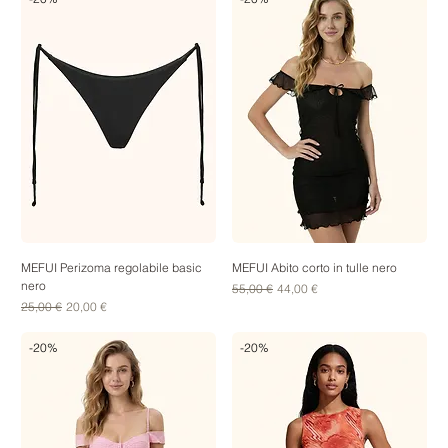
MEFUI Perizoma regolabile basic
MEFUI Abito corto in tulle nero
nero
Prezzo regolare
Prezzo scontato
55,00 €
44,00 €
Prezzo regolare
Prezzo scontato
25,00 €
20,00 €
-20%
-20%