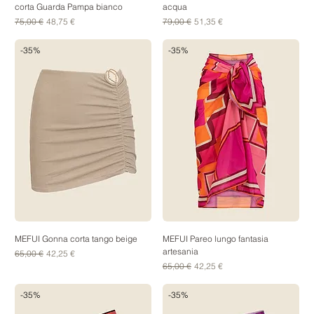
corta Guarda Pampa bianco
acqua
Prezzo regolare
Prezzo scontato
Prezzo regolare
Prezzo scontato
75,00 €
48,75 €
79,00 €
51,35 €
-35%
-35%
MEFUI Gonna corta tango beige
MEFUI Pareo lungo fantasia
artesania
Prezzo regolare
Prezzo scontato
65,00 €
42,25 €
Prezzo regolare
Prezzo scontato
65,00 €
42,25 €
-35%
-35%