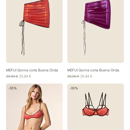
MEFUI Gonna corta Buena Onda
MEFUI Gonna corta Buena Onda
Prezzo regolare
Prezzo scontato
Prezzo regolare
Prezzo scontato
39,90 €
25,94 €
39,90 €
25,94 €
-35%
-35%