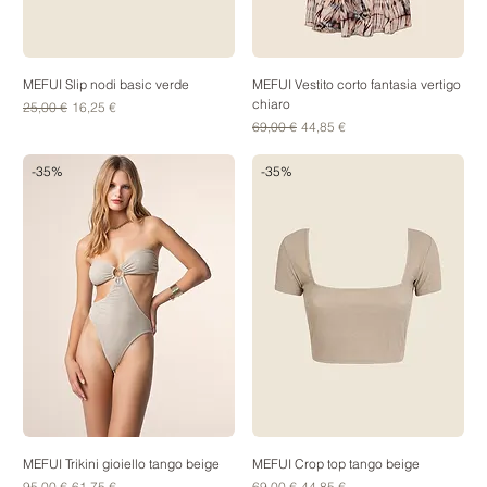
MEFUI Slip nodi basic verde
MEFUI Vestito corto fantasia vertigo
chiaro
Prezzo regolare
Prezzo scontato
25,00 €
16,25 €
Prezzo regolare
Prezzo scontato
69,00 €
44,85 €
-35%
-35%
MEFUI Trikini gioiello tango beige
MEFUI Crop top tango beige
Prezzo regolare
Prezzo scontato
Prezzo regolare
Prezzo scontato
95,00 €
61,75 €
69,00 €
44,85 €