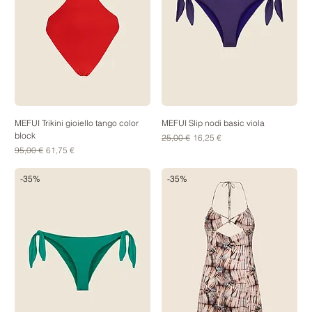
MEFUI Trikini gioiello tango color
MEFUI Slip nodi basic viola
block
Prezzo regolare
Prezzo scontato
25,00 €
16,25 €
Prezzo regolare
Prezzo scontato
95,00 €
61,75 €
-35%
-35%