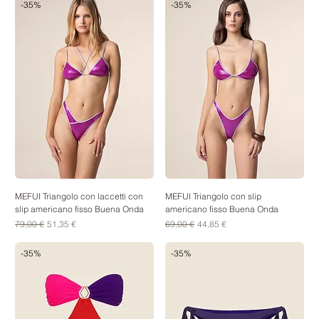
-35%
-35%
MEFUI Triangolo con laccetti con
MEFUI Triangolo con slip
slip americano fisso Buena Onda
americano fisso Buena Onda
Prezzo regolare
Prezzo scontato
Prezzo regolare
Prezzo scontato
79,00 €
51,35 €
69,00 €
44,85 €
-35%
-35%