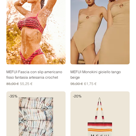
MEFUI Fascia con slip americano
MEFUI Monokini gioiello tango
fisso fantasia artesania crochet
beige
Prezzo regolare
Prezzo scontato
Prezzo regolare
Prezzo scontato
85,00 €
55,25 €
95,00 €
61,75 €
-35%
-20%