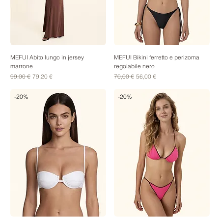
MEFUI Abito lungo in jersey
MEFUI Bikini ferretto e perizoma
marrone
regolabile nero
Prezzo regolare
Prezzo scontato
Prezzo regolare
Prezzo scontato
99,00 €
79,20 €
70,00 €
56,00 €
-20%
-20%