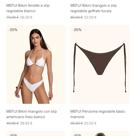
MEFUI Bikini ferretto e slip
MEFUI Bikini triangolo e slip
regolabile bianco
regolabile goffrato fucsia
Prezzo regolare
Prezzo scontato
Prezzo regolare
Prezzo scontato
70,00 €
56,00 €
65,00 €
52,00 €
-20%
-20%
MEFUI Bikini triangolo con slip
MEFUI Perizoma regolabile basic
americano fisso bianco
marrone
Prezzo regolare
Prezzo scontato
Prezzo regolare
Prezzo scontato
49,90 €
39,92 €
25,00 €
20,00 €
-20%
-20%