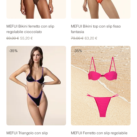
MEFUI Bikini ferretto con slip
MEFUI Bikini top con slip fisso
regolabile cioccolato
fantasia
Prezzo regolare
Prezzo scontato
Prezzo regolare
Prezzo scontato
69,00 €
55,20 €
79,00 €
63,20 €
-35%
-35%
MEFUI Triangolo con slip
MEFUI Ferretto con slip regolabile