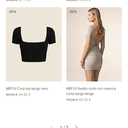
-35%
-35%
MEFUI Crop top tango nero
MEFUI Vestito corto con manica
corta tango beige
Prezzo regolare
Prezzo scontato
69,00 €
44,85 €
Prezzo regolare
Prezzo scontato
99,00 €
64,35 €
1
/
2