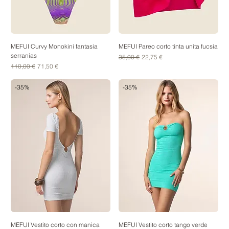
MEFUI Curvy Monokini fantasia
MEFUI Pareo corto tinta unita fucsia
serranias
Prezzo regolare
Prezzo scontato
35,00 €
22,75 €
Prezzo regolare
Prezzo scontato
110,00 €
71,50 €
-35%
-35%
MEFUI Vestito corto con manica
MEFUI Vestito corto tango verde