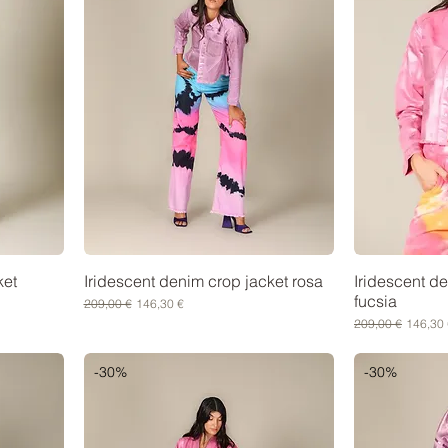
ket
Iridescent denim crop jacket rosa
Iridescent d
fucsia
Prezzo regolare
Prezzo scontato
209,00 €
146,30 €
Prezzo regolare
Prezzo 
209,00 €
146,30 
-30%
-30%