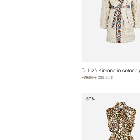
Tu Lizè Kimono in cotone
Prezzo regolare
Prezzo scontato
479,00 €
239,50 €
-50%