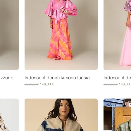
azzurro
Iridescent denim kimono fucsia
Iridescent d
Prezzo regolare
Prezzo scontato
Prezzo regolare
Prezzo 
209,00 €
146,30 €
209,00 €
146,30 
-20%