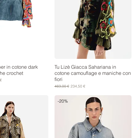
er in cotone dark
Tu Lizè Giacca Sahariana in
he crochet
cotone camouflage e maniche con
fiori
scontato
€
Prezzo regolare
Prezzo scontato
469,00 €
234,50 €
-20%