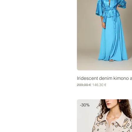
UNICA
XS
XS/S
Iridescent denim kimono 
Prezzo regolare
Prezzo scontato
209,00 €
146,30 €
-30%