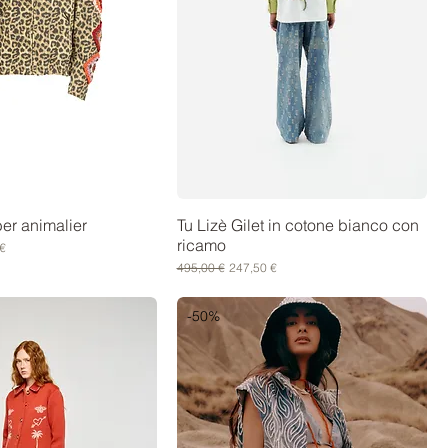
er animalier
Tu Lizè Gilet in cotone bianco con
ricamo
scontato
€
Prezzo regolare
Prezzo scontato
495,00 €
247,50 €
-50%