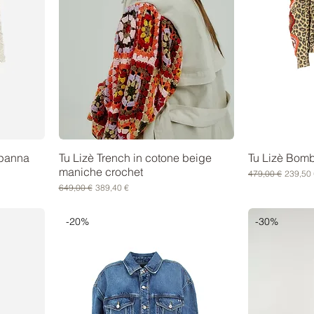
 panna
Tu Lizè Trench in cotone beige
Tu Lizè Bomb
maniche crochet
Prezzo regolare
Prezzo 
479,00 €
239,50 
Prezzo regolare
Prezzo scontato
649,00 €
389,40 €
-20%
-30%