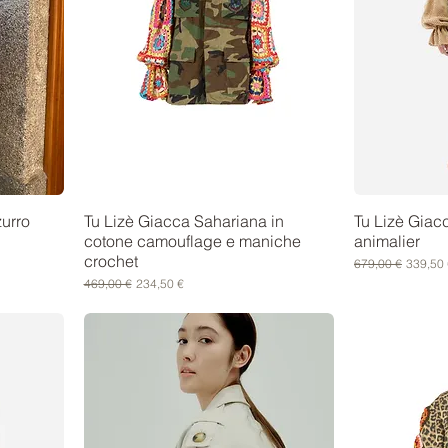
urro
Tu Lizè Giacca Sahariana in
Tu Lizè Giac
cotone camouflage e maniche
animalier
crochet
Prezzo regolare
Prezzo 
679,00 €
339,50 
Prezzo regolare
Prezzo scontato
469,00 €
234,50 €