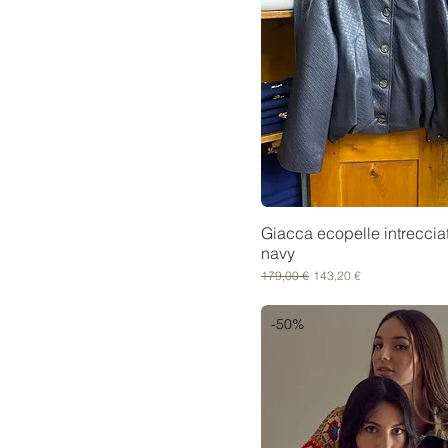
Giacca ecopelle intreccia
navy
Prezzo regolare
Prezzo scontato
179,00 €
143,20 €
-50%