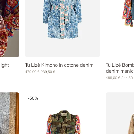
light
Tu Lizè Kimono in cotone denim
Tu Lizè Bomb
denim manic
Prezzo regolare
Prezzo scontato
479,00 €
239,50 €
Prezzo regolare
Prezzo 
489,00 €
244,50 
-50%