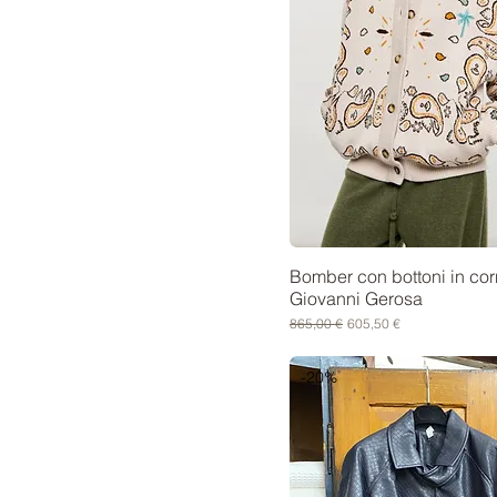
Bomber con bottoni in cor
Giovanni Gerosa
Prezzo regolare
Prezzo scontato
865,00 €
605,50 €
-20%