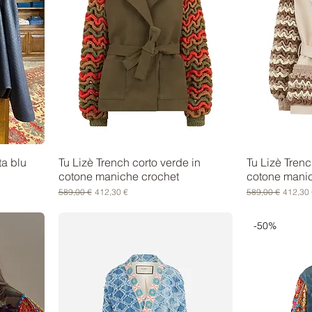
ta blu
Tu Lizè Trench corto verde in
Tu Lizè Trenc
cotone maniche crochet
cotone mani
Prezzo regolare
Prezzo scontato
Prezzo regolare
Prezzo 
589,00 €
412,30 €
589,00 €
412,30 
-50%