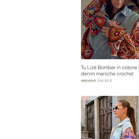
Tu Lizè Bomber in cotone 
denim maniche crochet
Prezzo regolare
Prezzo scontato
489,00 €
244,50 €
-50%