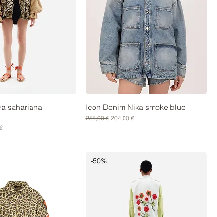
ca sahariana
Icon Denim Nika smoke blue
Prezzo regolare
Prezzo scontato
255,00 €
204,00 €
scontato
€
-50%