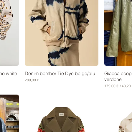
no white
Denim bomber Tie Dye beige/blu
Giacca ecope
verdone
Prezzo
289,00 €
Prezzo regolare
Prezzo 
179,00 €
143,20 