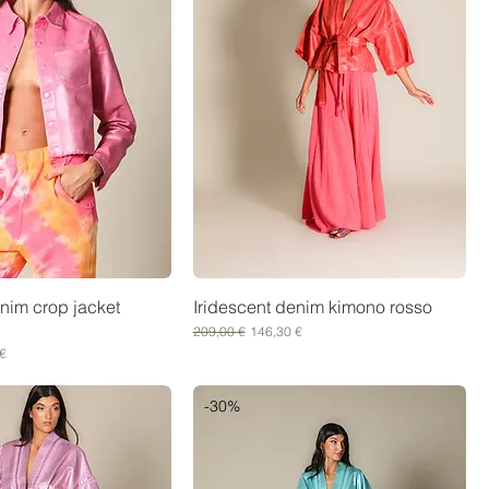
enim crop jacket
Iridescent denim kimono rosso
Prezzo regolare
Prezzo scontato
209,00 €
146,30 €
scontato
€
-30%