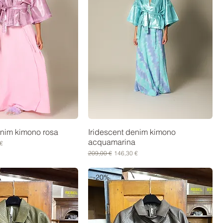
enim kimono rosa
Iridescent denim kimono
acquamarina
scontato
€
Prezzo regolare
Prezzo scontato
209,00 €
146,30 €
-20%