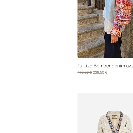
Tu Lizè Bomber denim azz
Prezzo regolare
Prezzo scontato
479,00 €
239,50 €