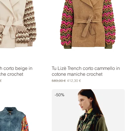
h corto beige in
Tu Lizè Trench corto cammello in
che crochet
cotone maniche crochet
scontato
Prezzo regolare
Prezzo scontato
€
589,00 €
412,30 €
-50%