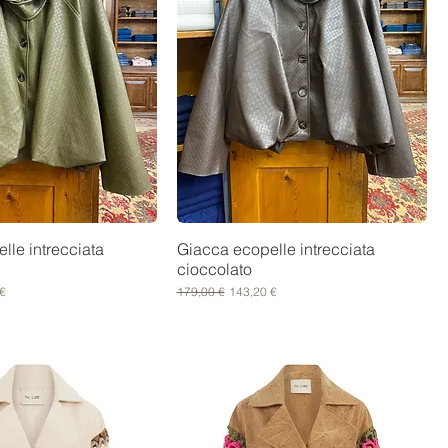
lle intrecciata
Giacca ecopelle intrecciata
cioccolato
scontato
Prezzo regolare
Prezzo scontato
€
179,00 €
143,20 €