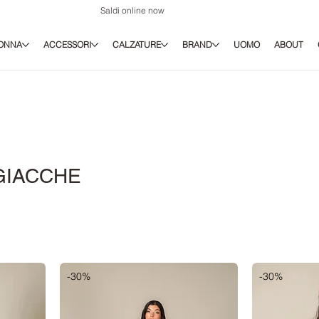
Saldi online now
ONNA
ACCESSORI
CALZATURE
BRAND
UOMO
ABOUT
GIACCHE
-30%
-30%