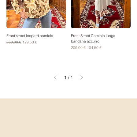
Front street leopard camicia
Front Street Camicia lunga
bandana azzurro
Prezzo regolare
Prezzo scontato
259,00 €
129,50 €
Prezzo regolare
Prezzo scontato
209,00 €
104,50 €
1
/
1