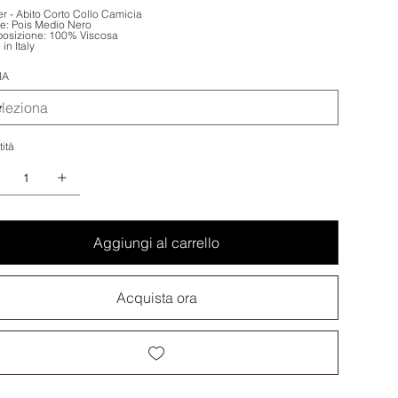
r - Abito Corto Collo Camicia
e: Pois Medio Nero
osizione: 100% Viscosa
in Italy
IA
ità
Aggiungi al carrello
Acquista ora