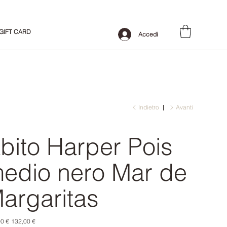
GIFT CARD
Accedi
Indietro
Avanti
bito Harper Pois
edio nero Mar de
argaritas
o
Prezzo
0 €
132,00 €
le
scontato