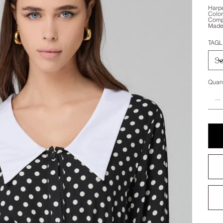
Harpe
Color
Comp
Made 
TAGL
Quant