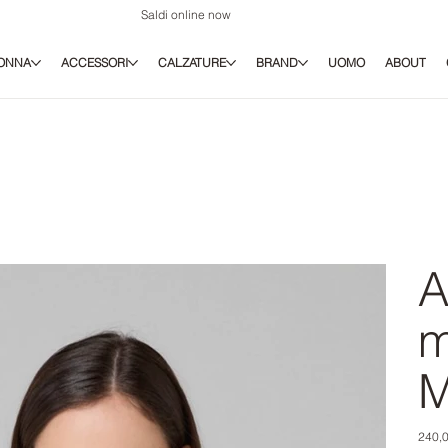
Saldi online now
ONNA
ACCESSORI
CALZATURE
BRAND
UOMO
ABOUT
A
m
M
Prezz
240,0
origina