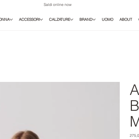
Saldi online now
ONNA
ACCESSORI
CALZATURE
BRAND
UOMO
ABOUT
A
B
M
Prezz
275,0
origina