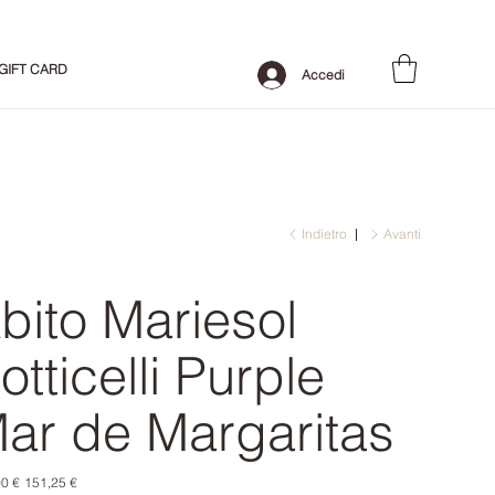
GIFT CARD
Accedi
Indietro
Avanti
bito Mariesol
otticelli Purple
ar de Margaritas
o
Prezzo
0 €
151,25 €
le
scontato