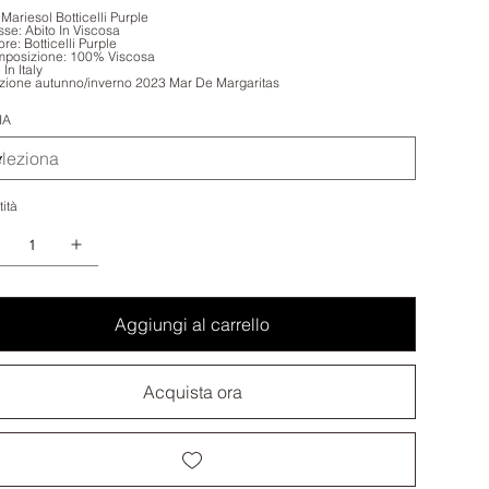
 Mariesol Botticelli Purple
sse: Abito In Viscosa
re: Botticelli Purple
mposizione: 100% Viscosa
In Italy
zione autunno/inverno 2023 Mar De Margaritas
IA
ità
Aggiungi al carrello
Acquista ora