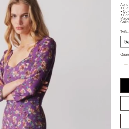
Abito
• Cla
• Colo
• Co
Made 
Colle
TAGL
Quant