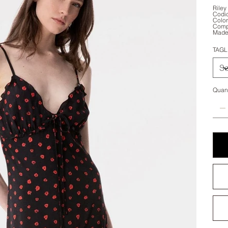
Riley
Codi
Color
Comp
Made 
TAGL
Quant