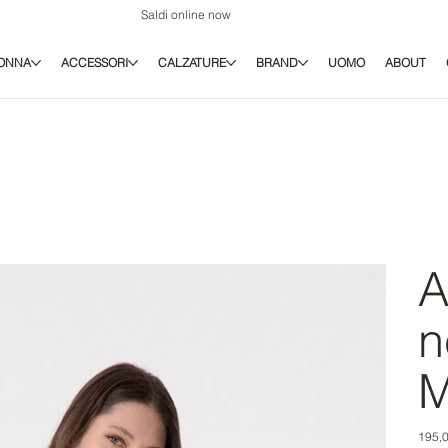
Saldi online now
ONNA
ACCESSORI
CALZATURE
BRAND
UOMO
ABOUT
A
n
M
Prezz
195,0
origina