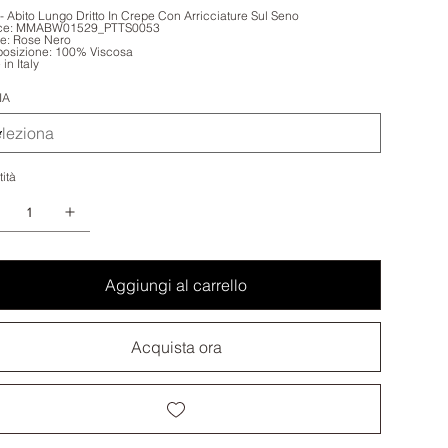
 - Abito Lungo Dritto In Crepe Con Arricciature Sul Seno
ce: MMABW01529_PTTS0053
e: Rose Nero
osizione: 100% Viscosa
in Italy
IA
ità
Aggiungi al carrello
Acquista ora