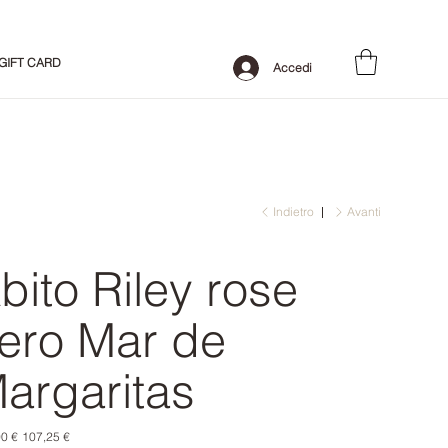
GIFT CARD
Accedi
Indietro
Avanti
bito Riley rose
ero Mar de
argaritas
o
Prezzo
0 €
107,25 €
le
scontato