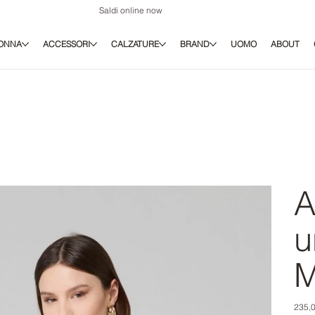
Saldi online now
ONNA
ACCESSORI
CALZATURE
BRAND
UOMO
ABOUT
A
u
M
Prezz
235,0
origina