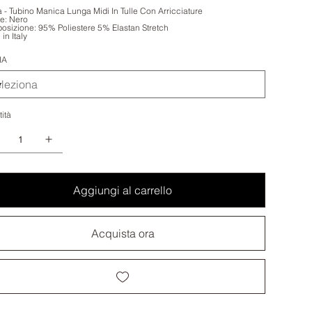
 - Tubino Manica Lunga Midi In Tulle Con Arricciature
e: Nero
sizione: 95% Poliestere 5% Elastan Stretch
in Italy
IA
ità
Aggiungi al carrello
Acquista ora