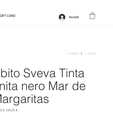
GIFT CARD
Accedi
Indietro
Avanti
bito Sveva Tinta
nita nero Mar de
argaritas
o
Prezzo
0 €
129,25 €
le
scontato