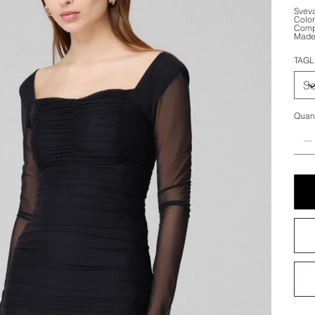
Sveva
Color
Compo
Made 
TAGL
Quant