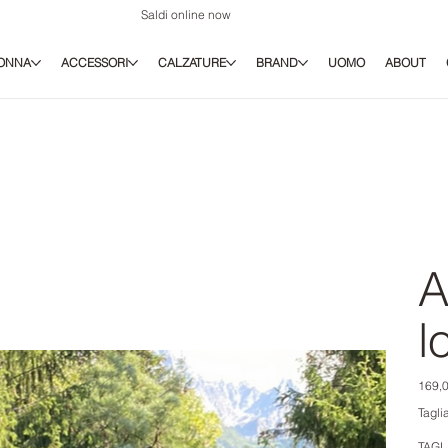
Saldi online now
ONNA
ACCESSORI
CALZATURE
BRAND
UOMO
ABOUT
A
l
Prezz
169,0
origina
Tagli
TAGL