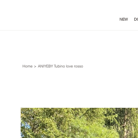
NEW
D
Home
>
ANIYEBY Tubino love rosso