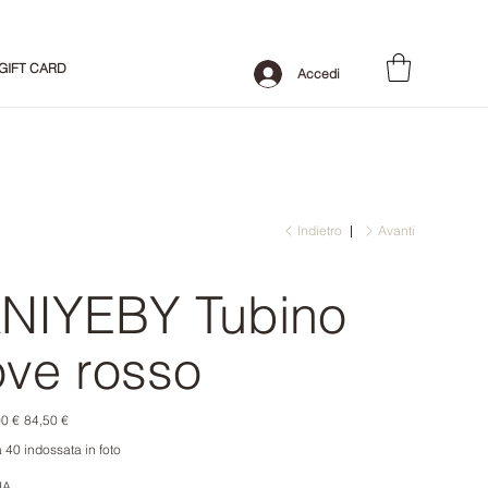
GIFT CARD
Accedi
Indietro
Avanti
NIYEBY Tubino
ove rosso
o
Prezzo
0 €
84,50 €
le
scontato
a 40 indossata in foto
IA