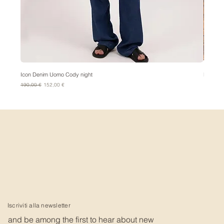
Icon Denim Uomo Cody night
Bandana
Prezzo regolare
Prezzo scontato
Prezzo
190,00 €
152,00 €
15,00 €
Iscriviti alla newsletter
and be among the first to hear about new