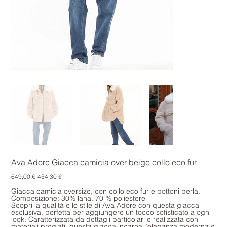
Ava Adore Giacca camicia over beige collo eco fur
Prezzo
Prezzo
649,00 €
454,30 €
originale
scontato
Giacca camicia oversize, con collo eco fur e bottoni perla.
Composizione: 30% lana, 70 % poliestere
Scopri la qualità e lo stile di Ava Adore con questa giacca
esclusiva, perfetta per aggiungere un tocco sofisticato a ogni
look. Caratterizzata da dettagli particolari e realizzata con
materiali pregiati, questa giacca incarna l’eleganza moderna e