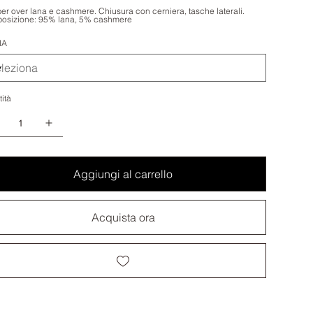
r over lana e cashmere. Chiusura con cerniera, tasche laterali.
osizione: 95% lana, 5% cashmere
IA
ità
Aggiungi al carrello
Acquista ora