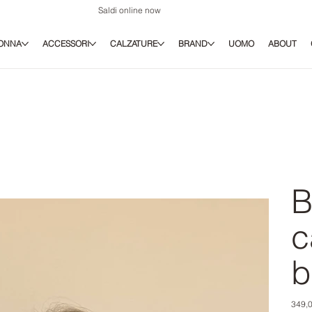
Saldi online now
ONNA
ACCESSORI
CALZATURE
BRAND
UOMO
ABOUT
B
c
b
Prezz
349,0
origina