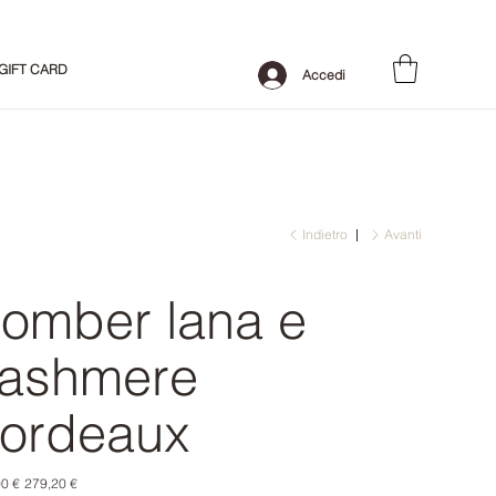
GIFT CARD
Accedi
Indietro
Avanti
omber lana e
ashmere
ordeaux
o
Prezzo
0 €
279,20 €
le
scontato