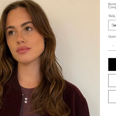
Bombe
Comp
TAGL
Quant