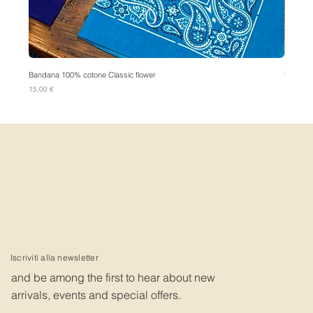
Bandana 100% cotone Classic flower
Bandana
Prezzo
Prezzo
15,00 €
15,00 €
Iscriviti alla newsletter
and be among the first to hear about new
arrivals, events and special offers.