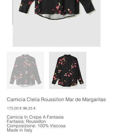
Camicia Clelia Roussillon Mar de Margaritas
Prezzo
Prezzo
175,00 €
96,25 €
originale
scontato
Camicia In Crepe A Fantasia
Fantasia: Roussillon
Composizione: 100% Viscosa
Made in Italy