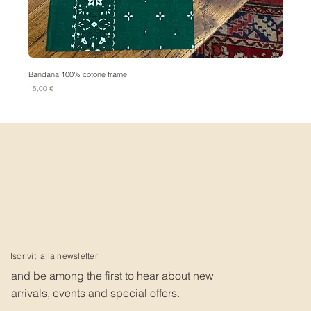
Bandana 100% cotone frame
Bandana
Prezzo
Prezzo
15,00 €
15,00 €
Iscriviti alla newsletter
and be among the first to hear about new
arrivals, events and special offers.