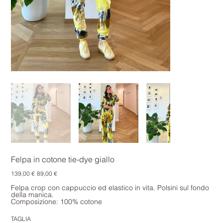
Felpa in cotone tie-dye giallo
Prezzo
Prezzo
139,00 €
89,00 €
originale
scontato
Felpa crop con cappuccio ed elastico in vita. Polsini sul fondo
della manica.
Composizione: 100% cotone
TAGLIA