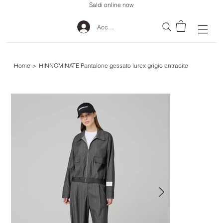
Saldi online now
Accedi
Home
>
HINNOMINATE Pantalone gessato lurex grigio antracite