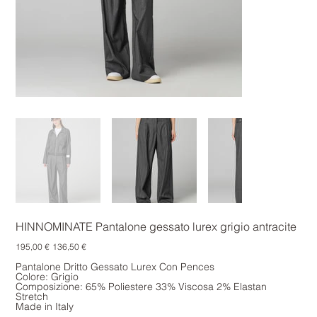
HINNOMINATE Pantalone gessato lurex grigio antracite
Prezzo
Prezzo
195,00 €
136,50 €
originale
scontato
Pantalone Dritto Gessato Lurex Con Pences
Colore: Grigio
Composizione: 65% Poliestere 33% Viscosa 2% Elastan
Stretch
Made in Italy