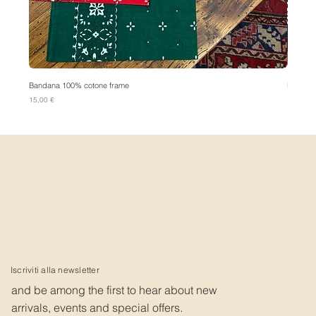
Bandana 100% cotone frame
Bandana
Prezzo
Prezzo
15,00 €
15,00 €
Iscriviti alla newsletter
and be among the first to hear about new
arrivals, events and special offers.