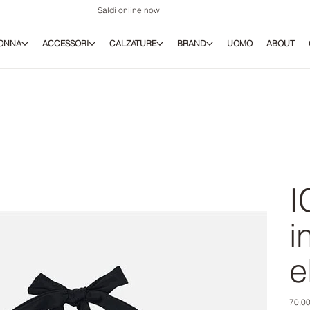
Saldi online now
ONNA
ACCESSORI
CALZATURE
BRAND
UOMO
ABOUT
I
i
e
Prezz
70,00
origina