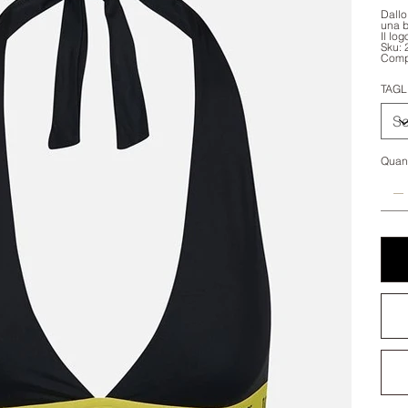
Dallo
una b
Il lo
Sku:
Comp
TAGL
Quant