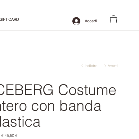
GIFT CARD
Accedi
Indietro
Avanti
CEBERG Costume
ntero con banda
lastica
o
Prezzo
 €
45,50 €
le
scontato