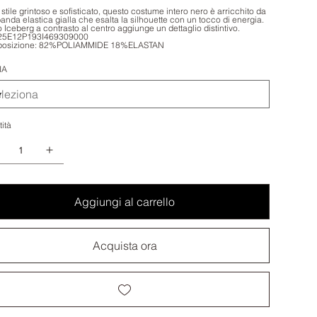
 stile grintoso e sofisticato, questo costume intero nero è arricchito da
anda elastica gialla che esalta la silhouette con un tocco di energia.
go Iceberg a contrasto al centro aggiunge un dettaglio distintivo.
 25E12P193I469309000
osizione: 82%POLIAMMIDE 18%ELASTAN
IA
ità
Aggiungi al carrello
Acquista ora