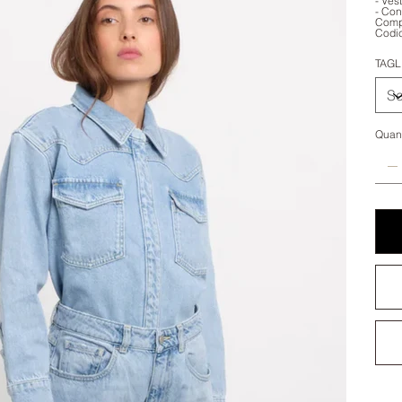
- Vest
- Con
Comp
Codic
TAGL
Quant