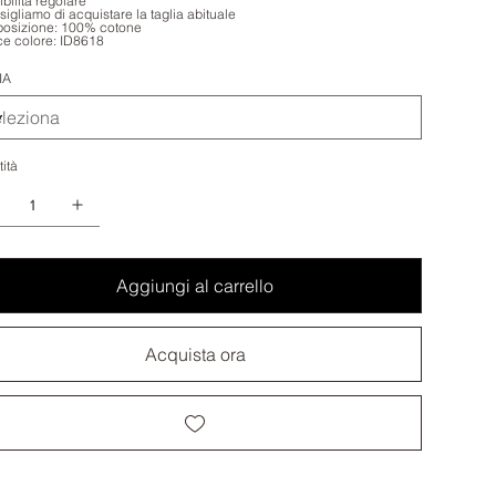
ibilità regolare
sigliamo di acquistare la taglia abituale
osizione: 100% cotone
e colore: ID8618
IA
ità
Aggiungi al carrello
Acquista ora