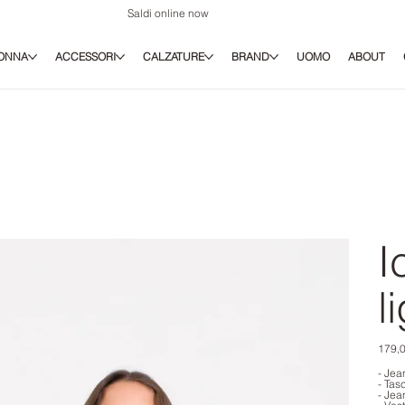
Saldi online now
ONNA
ACCESSORI
CALZATURE
BRAND
UOMO
ABOUT
I
l
Prezz
179,0
origina
- Jea
- Tas
- Jea