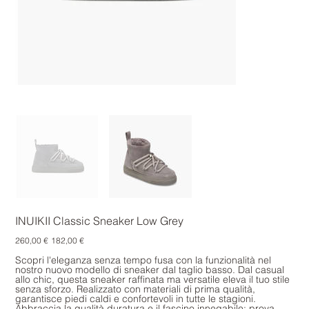
INUIKII Classic Sneaker Low Grey
Prezzo
Prezzo
260,00 €
182,00 €
originale
scontato
Scopri l'eleganza senza tempo fusa con la funzionalità nel
nostro nuovo modello di sneaker dal taglio basso. Dal casual
allo chic, questa sneaker raffinata ma versatile eleva il tuo stile
senza sforzo. Realizzato con materiali di prima qualità,
garantisce piedi caldi e confortevoli in tutte le stagioni.
Abbraccia la qualità duratura e il fascino innegabile: prova