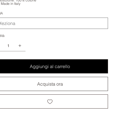
osizione: 100% cotone
Made in Italy
IA
ità
Aggiungi al carrello
Acquista ora