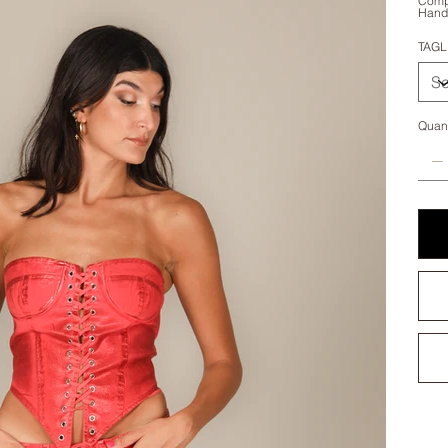
Comp
Hand 
TAGL
Quant