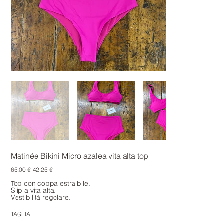
Matinée Bikini Micro azalea vita alta top
Prezzo
Prezzo
65,00 €
42,25 €
originale
scontato
Top con coppa estraibile.
Slip a vita alta.
Vestibilità regolare.
TAGLIA