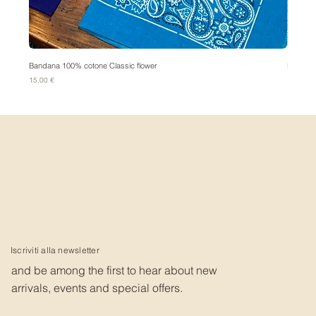
Bandana 100% cotone Classic flower
Bandana
Prezzo
Prezzo
15,00 €
15,00 €
Iscriviti alla newsletter
and be among the first to hear about new
arrivals, events and special offers.