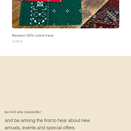
Bandana 100% cotone frame
Bandana
Prezzo
Prezzo
15,00 €
15,00 €
Iscriviti alla newsletter
and be among the first to hear about new
arrivals, events and special offers.