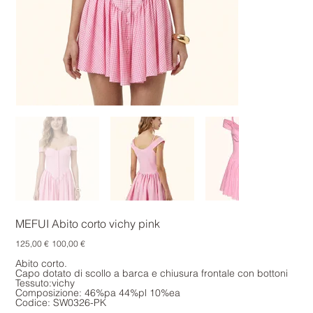
MEFUI Abito corto vichy pink
Prezzo
Prezzo
125,00 €
100,00 €
originale
scontato
Abito corto.
Capo dotato di scollo a barca e chiusura frontale con bottoni
Tessuto:vichy
Composizione: 46%pa 44%pl 10%ea
Codice: SW0326-PK