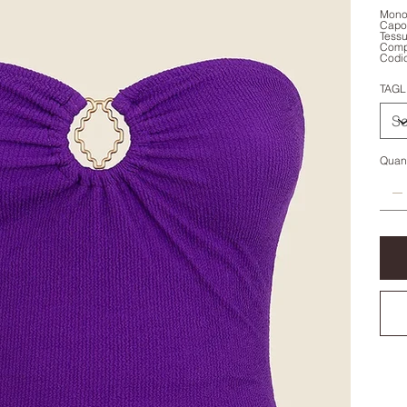
Monok
Capo 
Tessu
Comp
Codi
TAGL
Quant