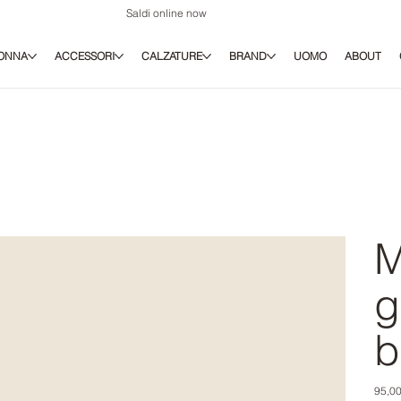
Saldi online now
ONNA
ACCESSORI
CALZATURE
BRAND
UOMO
ABOUT
M
g
b
Prezz
95,00
origina