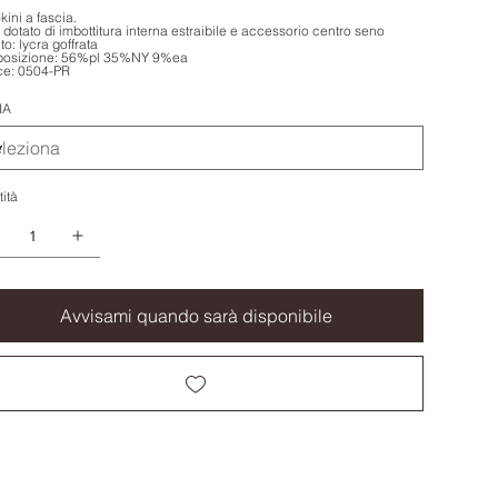
ini a fascia.
dotato di imbottitura interna estraibile e accessorio centro seno
to: lycra goffrata
osizione: 56%pl 35%NY 9%ea
ce: 0504-PR
IA
ità
Avvisami quando sarà disponibile