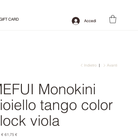
GIFT CARD
Accedi
Indietro
Avanti
EFUI Monokini
ioiello tango color
lock viola
o
Prezzo
 €
61,75 €
le
scontato