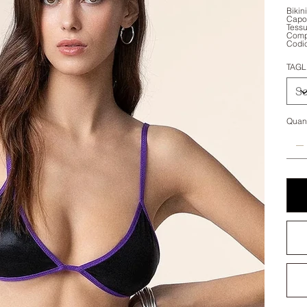
Bikin
Capo 
Tessu
Comp
Codi
TAGL
Quant