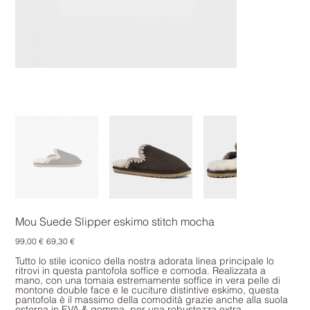
Mou Suede Slipper eskimo stitch mocha
Prezzo
Prezzo
99,00 €
69,30 €
originale
scontato
Tutto lo stile iconico della nostra adorata linea principale lo
ritrovi in questa pantofola soffice e comoda. Realizzata a
mano, con una tomaia estremamente soffice in vera pelle di
montone double face e le cuciture distintive eskimo, questa
pantofola è il massimo della comodità grazie anche alla suola
esterna in EVA & gomma, per una robustezza extra.