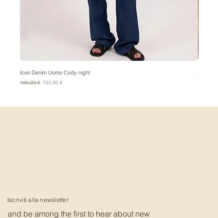
Icon Denim Uomo Cody night
Bandana
Prezzo regolare
Prezzo scontato
Prezzo
190,00 €
152,00 €
15,00 €
Iscriviti alla newsletter
and be among the first to hear about new