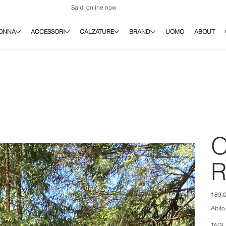
Saldi online now
ONNA
ACCESSORI
CALZATURE
BRAND
UOMO
ABOUT
O
R
Prezz
189,0
origina
Abito
TAGL