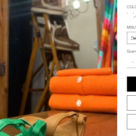
COL
MISU
Quant