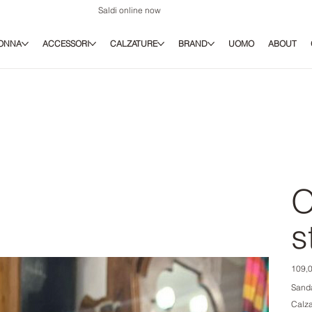
Saldi online now
ONNA
ACCESSORI
CALZATURE
BRAND
UOMO
ABOUT
O
s
Prezz
109,0
origina
Sanda
Calza