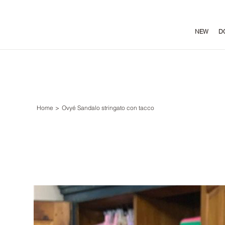
NEW
D
Home
>
Ovyé Sandalo stringato con tacco