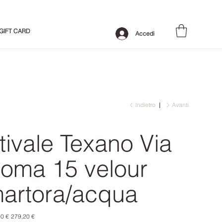
GIFT CARD
Accedi
Indietro
Avanti
tivale Texano Via
oma 15 velour
artora/acqua
o
Prezzo
0 €
279,20 €
le
scontato