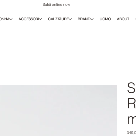
Saldi online now
ONNA
ACCESSORI
CALZATURE
BRAND
UOMO
ABOUT
S
R
m
Prezz
349,0
origina