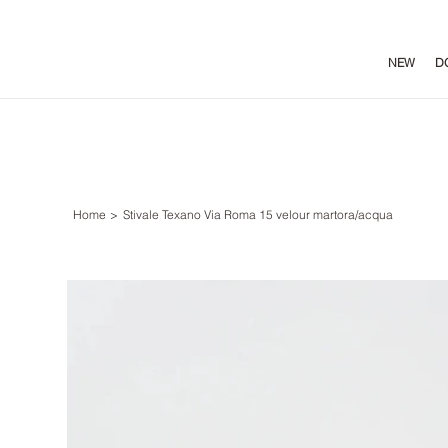
NEW
D
Home
>
Stivale Texano Via Roma 15 velour martora/acqua