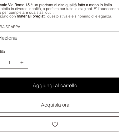
ivale Via Roma 15
è un prodotto di alta qualità
fatto a mano in Italia
.
ibile in diverse tonalità, e perfetto per tutte le stagioni. E' l'accessorio
e per completare qualsiasi outfit.
zzato con
materiali pregiati,
questo stivale è sinonimo di eleganza.
RA SCARPA
ità
Aggiungi al carrello
Acquista ora