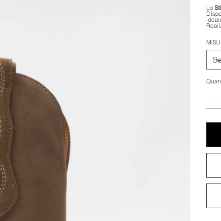
Lo
St
Dispon
ideal
Reali
MISU
Quant