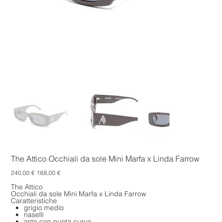
The Attico Occhiali da sole Mini Marfa x Linda Farrow
Prezzo
Prezzo
240,00 €
168,00 €
originale
scontato
The Attico
Occhiali da sole Mini Marfa x Linda Farrow
Caratteristiche
grigio medio
naselli
aste con punta curva