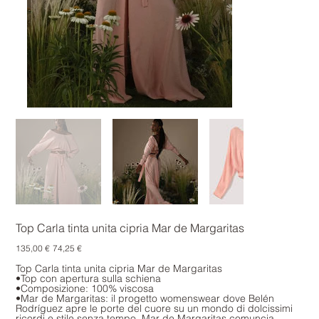
Top Carla tinta unita cipria Mar de Margaritas
Prezzo
Prezzo
135,00 €
74,25 €
originale
scontato
Top Carla tinta unita cipria Mar de Margaritas
•Top con apertura sulla schiena
•Composizione: 100% viscosa
•Mar de Margaritas: il progetto womenswear dove Belén
Rodríguez apre le porte del cuore su un mondo di dolcissimi
ricordi e stile senza tempo. Mar de Margaritas comuncia