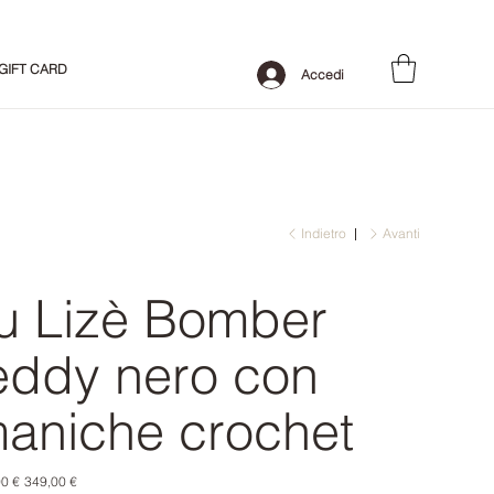
GIFT CARD
Accedi
Indietro
Avanti
u Lizè Bomber
eddy nero con
aniche crochet
o
Prezzo
0 €
349,00 €
le
scontato