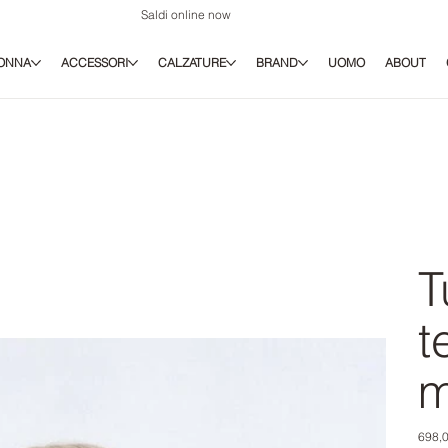
Saldi online now
ONNA
ACCESSORI
CALZATURE
BRAND
UOMO
ABOUT
T
t
m
Prezz
698,0
origina