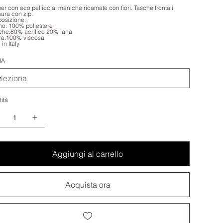
r con eco pelliccia, maniche ricamate con fiori. Tasche frontali.
ura con zip.
osizione:
no: 100% poliestere
he:80% acrilico 20% lana
ra:100% viscosa
in Italy
IA
ità
Aggiungi al carrello
Acquista ora