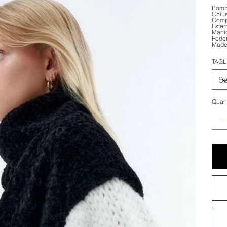
Bombe
Chius
Comp
Ester
Manic
Fode
Made 
TAGL
Quant