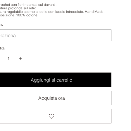
rochet con fiori ricamati sul davanti.
atura profonda sul retro.
ura regolabile attorno al collo con laccio intrecciato. Hand Made.
osizione: 100% cotone
IA
ità
Aggiungi al carrello
Acquista ora