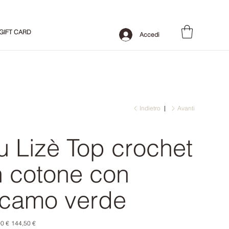
GIFT CARD
Accedi
Indietro
Avanti
u Lizè Top crochet
n cotone con
icamo verde
o
Prezzo
0 €
144,50 €
le
scontato