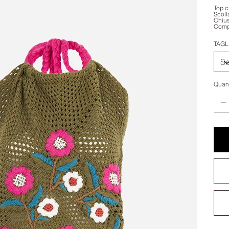
Top c
Scoll
Chius
Comp
TAGL
Quant