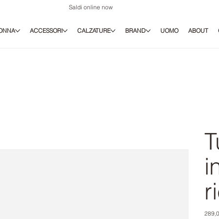
Saldi online now
ONNA
ACCESSORI
CALZATURE
BRAND
UOMO
ABOUT
T
i
r
Prezz
289,0
origina