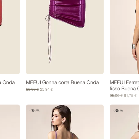
a Onda
MEFUI Gonna corta Buena Onda
MEFUI Ferret
fisso Buena
Prezzo regolare
Prezzo scontato
39,90 €
25,94 €
Prezzo regolare
Prezzo s
95,00 €
61,75 €
-35%
-35%