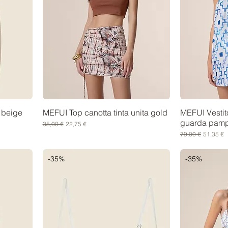
 beige
MEFUI Top canotta tinta unita gold
MEFUI Vestito
guarda pam
Prezzo regolare
Prezzo scontato
35,00 €
22,75 €
Prezzo regolare
Prezzo s
79,00 €
51,35 €
-35%
-35%