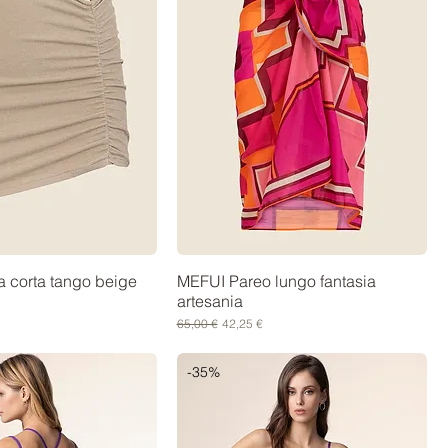
 corta tango beige
MEFUI Pareo lungo fantasia
artesania
contato
Prezzo regolare
Prezzo scontato
65,00 €
42,25 €
-35%