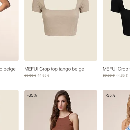
go beige
MEFUI Crop top tango beige
MEFUI Crop 
Prezzo regolare
Prezzo scontato
Prezzo regolare
Prezzo s
69,00 €
44,85 €
69,00 €
44,85 €
-35%
-35%