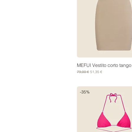
MEFUI Vestito corto tango
Prezzo regolare
Prezzo scontato
79,00 €
51,35 €
-35%