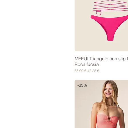
MEFUI Triangolo con slip f
Boca fucsia
Prezzo regolare
Prezzo scontato
65,00 €
42,25 €
-35%