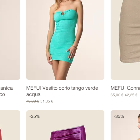
manica
MEFUI Vestito corto tango verde
MEFUI Gonna
co
acqua
Prezzo regolare
Prezzo s
65,00 €
42,25 €
Prezzo regolare
Prezzo scontato
79,00 €
51,35 €
-35%
-35%