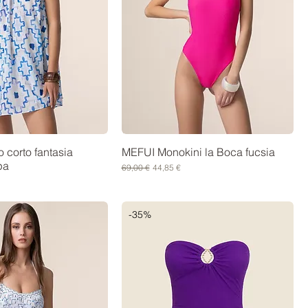
 corto fantasia
MEFUI Monokini la Boca fucsia
pa
Prezzo regolare
Prezzo scontato
69,00 €
44,85 €
contato
-35%