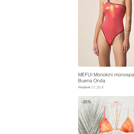
MEFUI Monokini monospa
Buena Onda
Prezzo regolare
Prezzo scontato
79,00 €
51,35 €
-35%