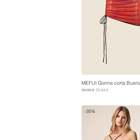
MEFUI Gonna corta Buen
Prezzo regolare
Prezzo scontato
39,90 €
25,94 €
-35%