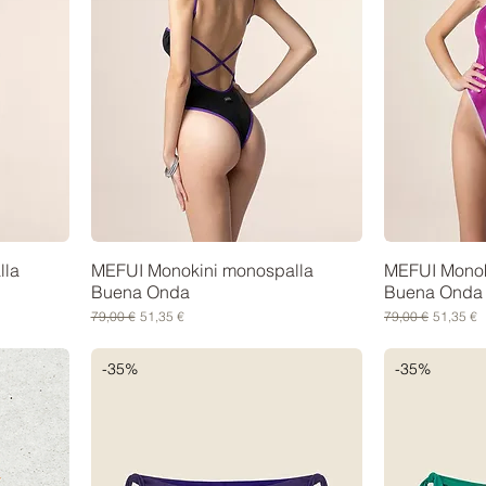
lla
MEFUI Monokini monospalla
MEFUI Monok
Buena Onda
Buena Onda
Prezzo regolare
Prezzo scontato
Prezzo regolare
Prezzo s
79,00 €
51,35 €
79,00 €
51,35 €
-35%
-35%