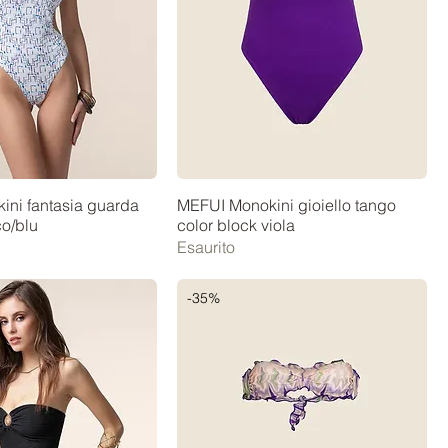
ni fantasia guarda
MEFUI Monokini gioiello tango
o/blu
color block viola
Esaurito
contato
-35%