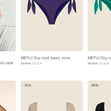
MEFUI Slip nodi basic viola
MEFUI Slip n
sia valle
Prezzo regolare
Prezzo scontato
Prezzo regolare
Prezzo s
25,00 €
16,25 €
25,00 €
16,25 €
-35%
-35%