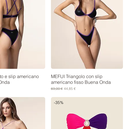
to e slip americano
MEFUI Triangolo con slip
 Onda
americano fisso Buena Onda
contato
Prezzo regolare
Prezzo scontato
69,00 €
44,85 €
-35%