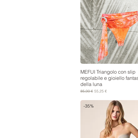
MEFUI Triangolo con slip
regolabile e gioiello fanta
della luna
Prezzo regolare
Prezzo scontato
85,00 €
55,25 €
-35%