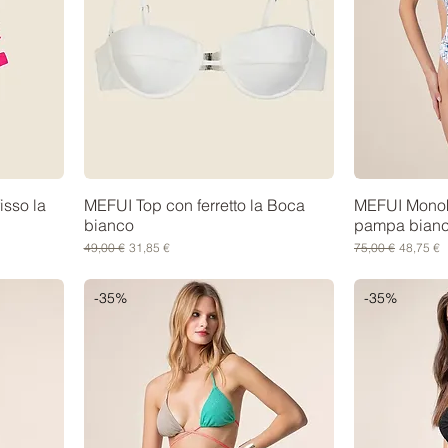
isso la
MEFUI Top con ferretto la Boca
MEFUI Monoki
bianco
pampa bianc
Prezzo regolare
Prezzo scontato
Prezzo regolare
Prezzo s
49,00 €
31,85 €
75,00 €
48,75 €
-35%
-35%