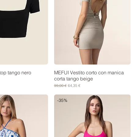
top tango nero
MEFUI Vestito corto con manica
corta tango beige
contato
Prezzo regolare
Prezzo scontato
99,00 €
64,35 €
-35%