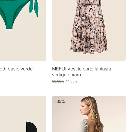
odi basic verde
MEFUI Vestito corto fantasia
vertigo chiaro
contato
Prezzo regolare
Prezzo scontato
69,00 €
44,85 €
-35%