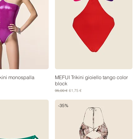
ini monospalla
MEFUI Trikini gioiello tango color
block
contato
Prezzo regolare
Prezzo scontato
95,00 €
61,75 €
-35%