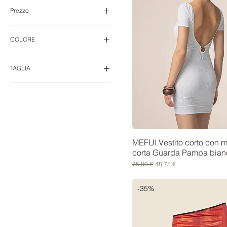
Prezzo
14 €
COLORE
100 €
TAGLIA
L
M
M/L
S
MEFUI Vestito corto con 
corta Guarda Pampa bian
UNICA
Prezzo regolare
Prezzo scontato
75,00 €
48,75 €
XL
XS
-35%
XS/S