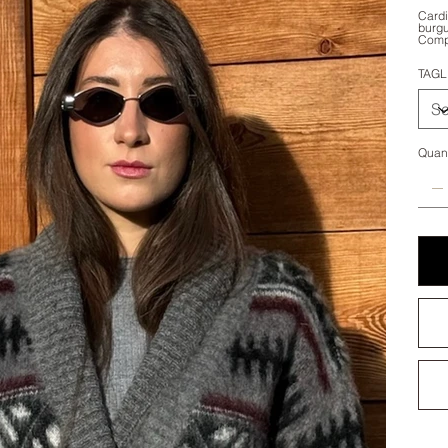
Cardi
burgu
Compo
TAGL
Quant