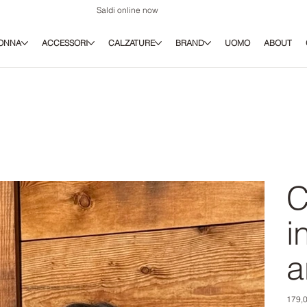
Saldi online now
ONNA
ACCESSORI
CALZATURE
BRAND
UOMO
ABOUT
C
i
a
Prezz
179,0
origina