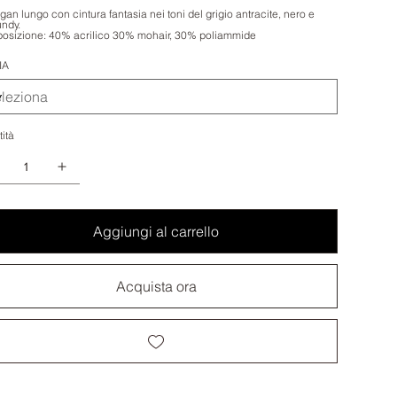
gan lungo con cintura fantasia nei toni del grigio antracite, nero e
ndy.
sizione: 40% acrilico 30% mohair, 30% poliammide
IA
ità
Aggiungi al carrello
Acquista ora