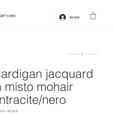
GIFT CARD
Accedi
Indietro
Avanti
ardigan jacquard
n misto mohair
ntracite/nero
o
Prezzo
0 €
143,20 €
le
scontato