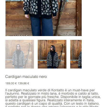
Cardigan maculato nero
Prezzo
Prezzo
189,00 €
139,86 €
originale
scontato
Il cardigan maculato verde di Kontatto è un must-have per
l'autunno. Realizzato in misto lana, è morbido e caldo al tatto,
perfetto per le giornate più fresche. Disponibile in taglia unica,
si adatta a qualsiasi figura. Realizzato interamente in Italia,
questo cardigan è un capo di qualità. Con un testo in italiano,
è perfetto per le donne che amano l'eleganza e lo stile Made