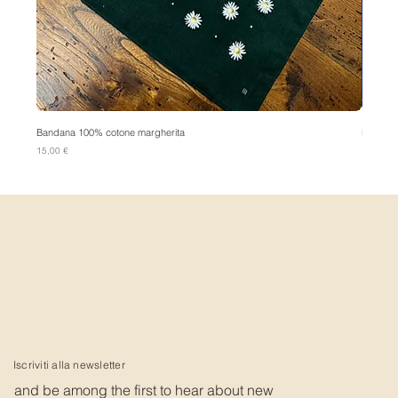
Bandana 100% cotone margherita
Bandana
Prezzo
Prezzo
15,00 €
15,00 €
Iscriviti alla newsletter
and be among the first to hear about new