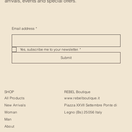
arrivals, events and special offers.
Email address
*
Yes, subscribe me to your newsletter.
*
Submit
SHOP
REBEL Boutique
All Products
www.rebelboutique.it
New Arrivals
Piazza XXVII Settembre Ponte di
Woman
Legno (Bs) 25056 Italy
Man
About