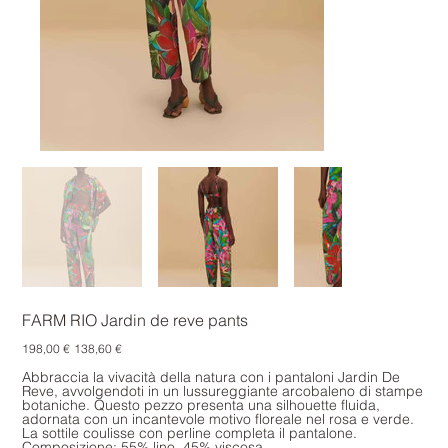
FARM RIO Jardin de reve pants
Prezzo
Prezzo
198,00 €
138,60 €
originale
scontato
Abbraccia la vivacità della natura con i pantaloni Jardin De
Reve, avvolgendoti in un lussureggiante arcobaleno di stampe
botaniche. Questo pezzo presenta una silhouette fluida,
adornata con un incantevole motivo floreale nel rosa e verde.
La sottile coulisse con perline completa il pantalone.
Composizione: 55% lino, 45% viscosa