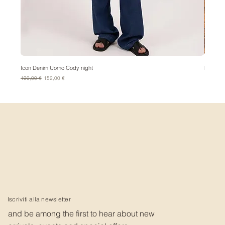
Icon Denim Uomo Cody night
Bandana
Prezzo regolare
Prezzo scontato
Prezzo
190,00 €
152,00 €
15,00 €
Iscriviti alla newsletter
and be among the first to hear about new