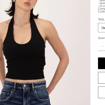
- Jea
- Que
- Si 
Comp
Codi
TAGL
Quant