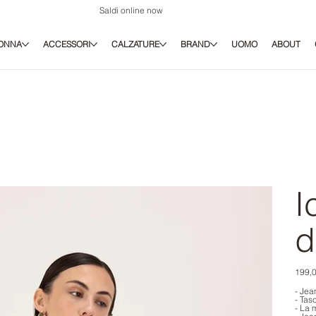
Saldi online now
ONNA
ACCESSORI
CALZATURE
BRAND
UOMO
ABOUT
I
d
Prezz
199,0
origina
- Jea
- Tas
- La 