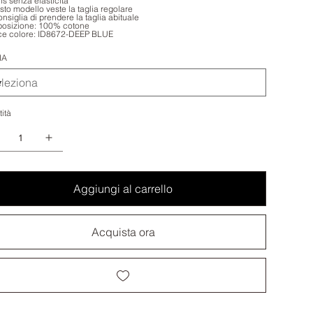
ns senza elasticità
sto modello veste la taglia regolare
consiglia di prendere la taglia abituale
osizione: 100% cotone
ce colore: ID8672-DEEP BLUE
IA
ità
Aggiungi al carrello
Acquista ora