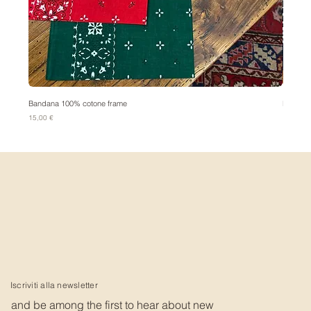
Bandana 100% cotone frame
Bandana
Prezzo
Prezzo
15,00 €
15,00 €
Iscriviti alla newsletter
and be among the first to hear about new