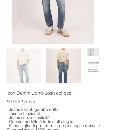
Icon Denim Uomo Josh eclipse
Prezzo
Prezzo
199,00 €
159,20 €
originale
scontato
- Jeans carrot, gamba dritta
- Tasche funzionali
- Jeans senza elasticità
- Questo modello è fedele alla taglia
- Si consiglia di prendere la propria taglia abituale
Composizione: 100% cotone