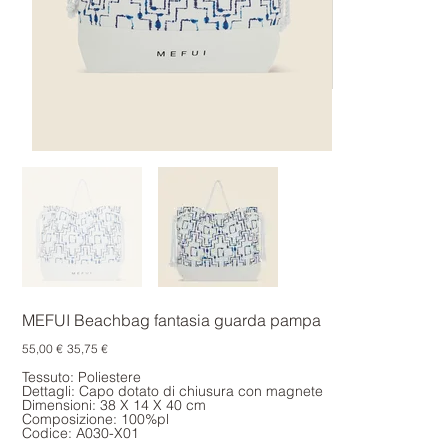
MEFUI Beachbag fantasia guarda pampa
Prezzo
Prezzo
55,00 €
35,75 €
originale
scontato
Tessuto: Poliestere
Dettagli: Capo dotato di chiusura con magnete
Dimensioni: 38 X 14 X 40 cm
Composizione: 100%pl
Codice: A030-X01