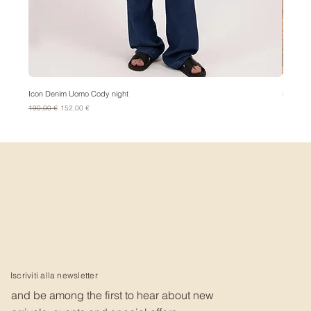
Icon Denim Uomo Cody night
Bandana
Prezzo regolare
Prezzo scontato
Prezzo
190,00 €
152,00 €
15,00 €
Iscriviti alla newsletter
and be among the first to hear about new