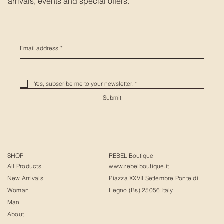
arrivals, events and special offers.
Email address
*
Yes, subscribe me to your newsletter.
*
Submit
SHOP
REBEL Boutique
All Products
www.rebelboutique.it
New Arrivals
Piazza XXVII Settembre Ponte di
Woman
Legno (Bs) 25056 Italy
Man
About