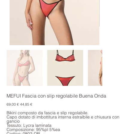
MEFUI Fascia con slip regolabile Buena Onda
Prezzo
Prezzo
69,00 €
44,85 €
originale
scontato
Bikini composto da fascia e slip regolabile.
Capo dotato di imbottitura interna estraibile e chiusura con
gancio
Tessuto: Lycra laminata
Composizione: 95%pl 5%ea
Codice: 0802-OR