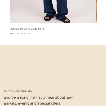
Icon Denim Uomo Cody night
Bandana
Prezzo regolare
Prezzo scontato
Prezzo
190,00 €
152,00 €
15,00 €
Iscriviti alla newsletter
and be among the first to hear about new
arrivals, events and special offers.