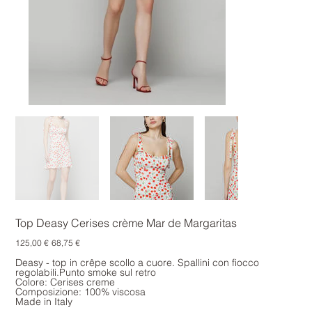
Top Deasy Cerises crème Mar de Margaritas
Prezzo
Prezzo
125,00 €
68,75 €
originale
scontato
Deasy - top in crêpe scollo a cuore. Spallini con fiocco
regolabili.Punto smoke sul retro
Colore: Cerises creme
Composizione: 100% viscosa
Made in Italy