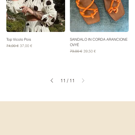
Top Vicolo Pois
SANDALO IN CORDA ARANCIONE
OVYÉ
Prezzo regolare
Prezzo scontato
74,00 €
37,00 €
Prezzo regolare
Prezzo scontato
79,00 €
39,50 €
11
/
11