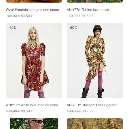
Ovyé Sandalo stringato con tacco
ANIYEBY Tubino love rosso
Prezzo regolare
Prezzo scontato
Prezzo regolare
Prezzo scontato
109,00 €
54,50 €
169,00 €
84,50 €
-50%
-50%
ANIYEBY Abito love manica corta
ANIYEBY Blossom Dress garden
Prezzo regolare
Prezzo scontato
Prezzo regolare
Prezzo scontato
179,00 €
89,50 €
189,00 €
89,78 €