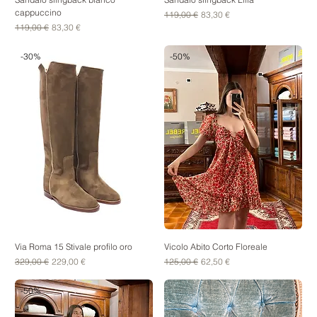
cappuccino
Prezzo regolare
Prezzo scontato
119,00 €
83,30 €
Prezzo regolare
Prezzo scontato
119,00 €
83,30 €
-30%
-50%
Via Roma 15 Stivale profilo oro
Vicolo Abito Corto Floreale
Prezzo regolare
Prezzo scontato
Prezzo regolare
Prezzo scontato
329,00 €
229,00 €
125,00 €
62,50 €
-50%